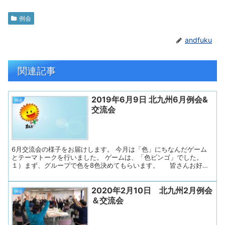
例会
andfuku
関連記事
2019年6月9日 北九州6月例会&
例会
交流会
6月交流会の様子をお届けします。 今月は「色」にちなんだゲーム
とテーマトークを行いました。 ゲームは、「色ビンゴ」でした。
１）まず、グループで色を8色決めてもらいます。 皆さんお好き
な色を挙げ、相談して決めていきます。 ２）それから4×4の16マス
に選んだ色を2箇所ずつ書きます。 縦・横・斜めのいずれか3本が
2020年2月10日 北九州2月例会
ビンゴになれば上がりなので、 どの色をどこに書いたらビンゴに
例会
なりやすいかなど、 グループごとに作戦を立てながら、進めてい
＆交流会
きました。 ３）次に、各グループの選んだ色を書いた8枚の紙を１
つの袋に集めます ４）それを順に交代で引き、引いた方が読み上げ
ます。 「赤」「青」「黄色」といった定番の色から、ありそうで