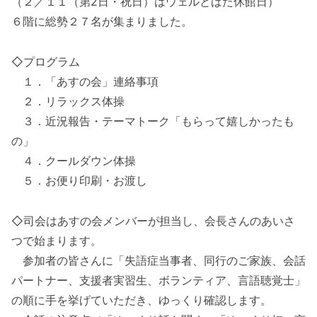
（２／１１（第2日・祝日）はウェルとばた休館日）
６階に総勢２７名が集まりました。
◇プログラム
１．「あすの会」連絡事項
２．リラックス体操
３．近況報告・テーマトーク「もらって嬉しかったも
の」
４．クールダウン体操
５．お便り印刷・お渡し
◇司会はあすの会メンバーが担当し、会長さんのあいさ
つで始まります。
参加者の皆さんに「失語症当事者、同行のご家族、会話
パートナー、支援者実習生、ボランティア、言語聴覚士」
の順に手を挙げていただき、ゆっくり確認します。