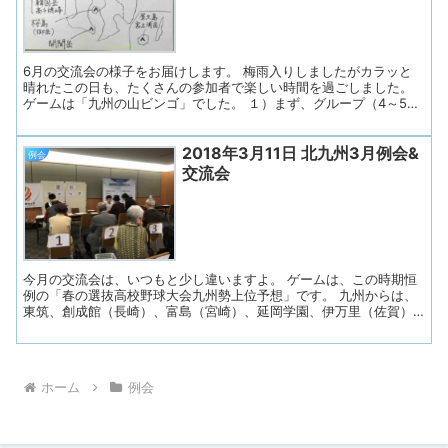
6月の交流会の様子をお届けします。 梅雨入りしましたがカラッと
晴れたこの日も、たくさんの参加者で楽しい時間を過ごしました。
ゲームは「九州の山ビンゴ」でした。 １）まず、グループ（4～5
人）ごとに、九州の山の名前を８つ選びます。 8つもの山は、すぐ
には思い出せません。 九州の主な山を書き入れた地図を用意して、
2018年3月11日 北九州3月例会&
参考にして頂きました。 ２）８つの山を決めたら、カードに
例会
１つずつ書きます。 ３）次に、ビンゴ用紙（縦4×横4＝16マス）の
交流会
マスの好きな場所に、 山の名前を2箇所ずつ書いて埋めていきま
す。 ４）16マス書き終えたら、8枚の山の名カードは、袋の中に集
めます。 ５）全部のグループが４）まで終えたところで、 袋に集め
た「山の名カード」を1枚ずつ、グループ代表者が順に引いていきま
す。 ６）自分達の選んだ山の名...
今月の交流会は、いつもと少し違いますよ。 ゲームは、この時期恒
例の「春の選抜高校野球大会九州勢上位予想」です。 九州からは、
東筑、創成館（長崎）、富島（宮崎）、延岡学園、伊万里（佐賀）
の５校が出場します。 みんなで考え投票しました。やはり一番多か
ったのは、地元北九州の東筑高校で23票！！ さぁ、九州勢はどこの
高校が上位になるのか、来月の交流会が楽しみです。 そして、ゲー
ムの後は、同日ウェル戸畑で開催の、第５回 戸畑リハビリテーシ
ホーム
例会
ョンフェアへ出掛けました。 会話パートナーさんも付き添い、皆で
参加しました。 リハビリテーションフェアでは、各リハビリ職のブ
ースが設置しており、そこで自分でできるリハビリや健康について
アドバイスを受けることができます。 管理栄養士のブースでは、塩