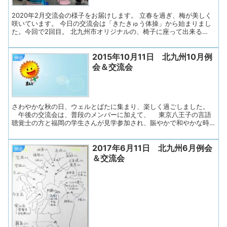
ない「ベージュ」等々、様々な色が読み上げられるたび、歓喜の声
やため息が・・・。 そし...
2020年2月交流会の様子をお届けします。 立春を過ぎ、梅が美しく
咲いています。 今日の交流会は「きたきゅう体操」から始まりまし
た。今回で2回目。 北九州市オリジナルの、椅子に座って出来る
「介護予防体操」。 定期的に普及活動（体操教室）が行われている
そうです。 教室でしっかり学んだ会話パートナーOさんのリード
2015年10月11日 北九州10月例
で、 オリジナル音楽をCDで流しながら、上体や足をゆっくりと動か
例会
します。 麻痺があっても出来るように、声かけも工夫して。 15分ほ
会＆交流会
どの体操で体が温まり、気持ちもスッキリしました。 この体操、み
んなでやるとなおいいですね。 テーマトークは「△苦手なこと→こ
んな努力をしています」。 一番多かったのは、「話すことが苦手」
「言葉が出にくい」でした。 △病気になってすぐは本当に言葉が出
なかった。 →今は沢山の人に会っ...
さわやかな秋の日、ウェルとばたに集まり、楽しく過ごしました。
午後の交流会は、普段のメンバーに加えて、 東京八王子の言語
聴覚士の方と福岡の学生さんが見学参加され、賑やかで和やかな時
間になりました。 まず明日は体育の日、「スポーツの秋」らしく身
体を動かすゲームを楽しみました。 準備運動として「奇跡のスト
2017年6月11日 北九州6月例会
レッチ」でゆっくりと腕や上半身をほぐします。 そしていよい
例会
よ「三つ子風船バレー」 机を囲むグループ（7人位）で協力し、
＆交流会
30秒で何回打てるかを競います。 今回は新方式「3個のゴム風
船を入れた透明ビニール袋」を打ちます。 少し重いので、結構
力を入れても高くは上がりません。 夢中になって思い切って打
って、いつの間にか大きな動きになっていました。 チームワー
クと健闘をたたえて拍手 (^_^)...