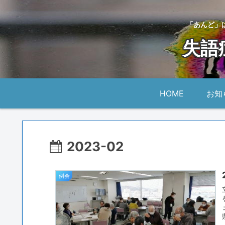
「あんど」
失語
HOME
お知
2023-02
例会