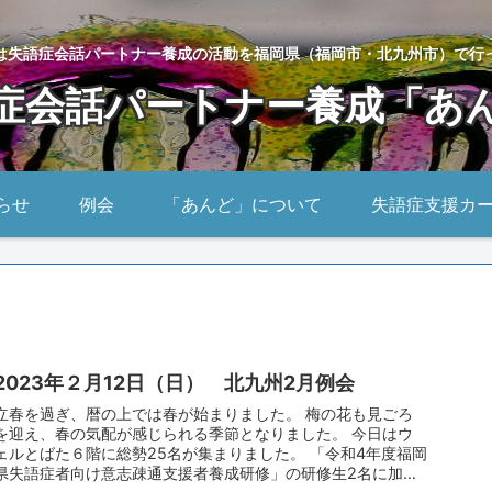
は失語症会話パートナー養成の活動を福岡県（福岡市・北九州市）で行
症会話パートナー養成「あ
らせ
例会
「あんど」について
失語症支援カ
2023年２月12日（日） 北九州2月例会
立春を過ぎ、暦の上では春が始まりました。 梅の花も見ごろ
を迎え、春の気配が感じられる季節となりました。 今日はウ
ェルとばた６階に総勢25名が集まりました。 「令和4年度福岡
県失語症者向け意志疎通支援者養成研修」の研修生2名に加