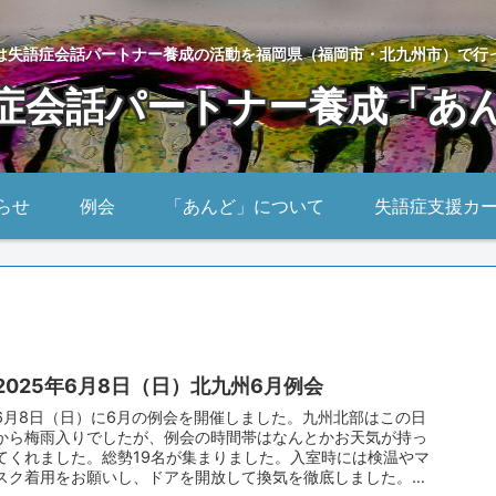
は失語症会話パートナー養成の活動を福岡県（福岡市・北九州市）で行
症会話パートナー養成「あ
らせ
例会
「あんど」について
失語症支援カ
2025年6月8日（日）北九州6月例会
6月8日（日）に6月の例会を開催しました。九州北部はこの日
から梅雨入りでしたが、例会の時間帯はなんとかお天気が持っ
てくれました。総勢19名が集まりました。入室時には検温やマ
スク着用をお願いし、ドアを開放して換気を徹底しました。水