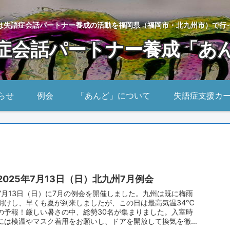
は失語症会話パートナー養成の活動を福岡県（福岡市・北九州市）で行
症会話パートナー養成「あ
らせ
例会
「あんど」について
失語症支援カ
2025年7月13日（日）北九州7月例会
7月13日（日）に7月の例会を開催しました。九州は既に梅雨
明けし、早くも夏が到来しましたが、この日は最高気温34℃
の予報！厳しい暑さの中、総勢30名が集まりました。入室時
には検温やマスク着用をお願いし、ドアを開放して換気を徹底