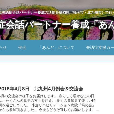
は失語症会話パートナー養成の活動を福岡県（福岡市・北九州市）で行
症会話パートナー養成「あ
らせ
例会
「あんど」について
失語症支援カ
2018年4月8日 北九州4月例会＆交流会
4月の交流会の様子をお届けします。 春らしく暖かなこの日
は、たくさんの見学の方々を迎え、 多くの参加者で楽しい時
間を過ごしました。 小倉リハビリテーション病院『筍の会』
からも参加頂きました。 今後もどうぞ宜しくお願いします。