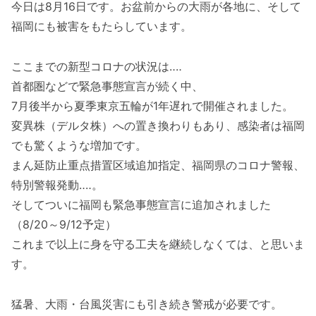
今日は8月16日です。お盆前からの大雨が各地に、そして
福岡にも被害をもたらしています。
ここまでの新型コロナの状況は‥‥
首都圏などで緊急事態宣言が続く中、
7月後半から夏季東京五輪が1年遅れで開催されました。
変異株（デルタ株）への置き換わりもあり、感染者は福岡
でも驚くような増加です。
まん延防止重点措置区域追加指定、福岡県のコロナ警報、
特別警報発動‥‥。
そしてついに福岡も緊急事態宣言に追加されました
（8/20～9/12予定）
これまで以上に身を守る工夫を継続しなくては、と思いま
す。
猛暑、大雨・台風災害にも引き続き警戒が必要です。