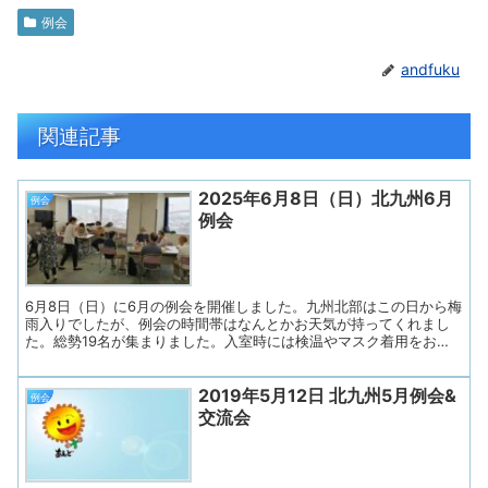
例会
andfuku
関連記事
2025年6月8日（日）北九州6月
例会
例会
6月8日（日）に6月の例会を開催しました。九州北部はこの日から梅
雨入りでしたが、例会の時間帯はなんとかお天気が持ってくれまし
た。総勢19名が集まりました。入室時には検温やマスク着用をお願
いし、ドアを開放して換気を徹底しました。水分補給も随時行い、
安心して過ごせるよう努めました。 ◇プログラム１. 開会（副会長
2019年5月12日 北九州5月例会&
挨拶）２．あすの会諸連絡３. リラックス体操４. 近況とテーマトー
例会
ク「私のリフレッシュ法」５. 歌の練習６. 連絡事項７. お便り印刷・
交流会
お渡し ◇司会はあすの会メンバーが担当し、副会長さんのあいさつ
で始まりました。 参加者の皆さんに「失語症当事者、同行のご家
族、会話パートナー、ボランティア、支援者、言語聴覚士」の順に
手を挙げていただき、ゆっくり確認します。 名札の色で分かるよ