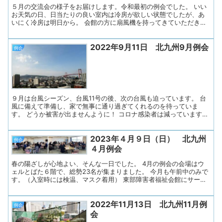
うにしています。 今月も失語意思...
５月の交流会の様子をお届けします。令和最初の例会でした。 いい
お天気の日、日当たりの良い室内は冷房が欲しい状態でしたが、あ
いにく冷房は明日から。 会館の方に扇風機を持ってきていただきし
のぎながら、水分補給に気をつけて過ごしました。 この日は新しく
一人の女性が病院ＳＴからの紹介で参加されました。 ご主人同伴
2022年9月11日 北九州9月例会
で、皆さんとのゲームや会話を楽しんでおられました。 ゲームは
例会
「大豆運びゲーム」 まず紙皿ボウルの中に大豆３粒、これをもう
１つの紙皿に移します。 割りばし（片方の先は滑り止めの輪ゴムが
巻いてあります）か、スプーンで１粒ずつ運び、 ３粒移し終えた
ら、次の人へとリレーです。 グループのメンバー全員終了したとこ
ろで、「終わった！」と合図。 4グループで競争しました。 一度
練習を行い、いよいよ本番。 練習ではなかなか...
９月は台風シーズン、台風11号の後、次の台風も迫っています。 台
風に備えて準備し、家で無事に通り過ぎてくれるのを待っていま
す。 どうか被害が出ませんように！ コロナ感染者は減っています
が、福岡県、北九州市の感染者数を確認しながらの毎日です。 9月11
日（日）晴天の今日は、ウェルとばた６階に総勢23名が集まりまし
2023年４月９日（日） 北九州
た。 8月例会はお盆と重なり休会でしたので、2ヶ月ぶりです。 「失
例会
語症者向け意志疎通支援者養成事業」の研修生2名も参加です。 今
４月例会
月も午前中のみです。 （入室時には検温、マスクとフェイスシール
ドを着用します。） 会場のウェルとばた6階から北西方向、若戸大
春の陽ざしが心地よい、そんな一日でした。 4月の例会の会場はウ
橋、洞海湾、高塔山です。 －－－－－－－－－－－－－－－－－－
ェルとばた６階で、総勢23名が集まりました。 今月も午前中のみで
－－－－－ プログラム １．「あすの会」連絡事項 ２．リラックス
す。（入室時には検温、マスク着用） 東部障害者福祉会館にサーキ
体操 ３．近況報告・テーマトー...
ュレーターを用意していただき、換気に努めました。 プログラム
１．「あすの会」総会 ２．リラックス体操 ３．近況とテーマトーク
2022年11月13日 北九州11月例
「私の推し」 ４．きたきゅう体操 ５．お便り印刷・お渡し 今回も
例会
あすの会メンバーの司会で始まりました。 まず、参加者の皆さんに
会
「失語症当事者、ご家族、研修生、会話パートナー、言語聴覚士」