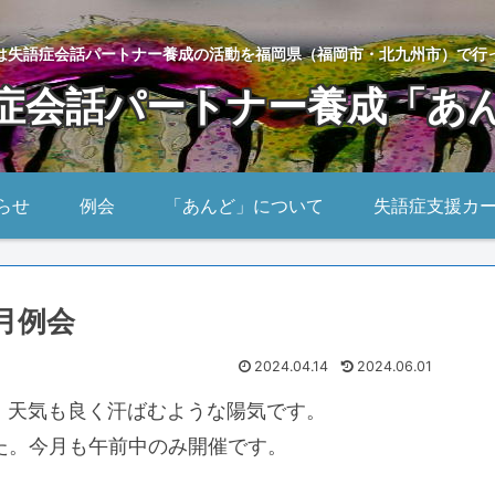
は失語症会話パートナー養成の活動を福岡県（福岡市・北九州市）で行
症会話パートナー養成「あ
らせ
例会
「あんど」について
失語症支援カ
4月例会
2024.04.14
2024.06.01
。天気も良く汗ばむような陽気です。
た。今月も午前中のみ開催です。