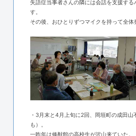
失語症当事者さんの隣には会話を支援する
す。
その後、おひとりずつマイクを持って全体
・3月末と4月上旬に2回、岡垣町の成田
も）。
一昨年は修猷館の高校生が沢山来ていた。