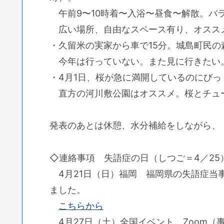
午前9〜10時着〜入浴〜昼食〜解散。バ
広い場所、自由なスペース有り、オスス
・久留米の実家から車で15分。城島町民の
今年は行っていない。また見に行きたい
・4月1日、桜が急に満開しているのにび
直方の河川敷公園はオススメ。桜とチュ
発表のあとは休憩、水分補給をしながら、
◇連絡事項 失語症の日（しつご＝4／2
4月21日（日）福岡 福岡県の失語症当
ました。
こちらから
4月27日（土）全国イベント Zoom（