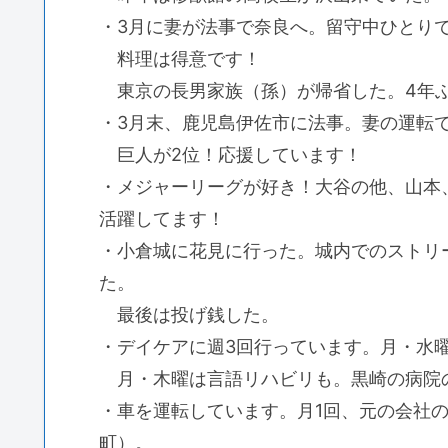
・3月に妻が法事で奈良へ。留守中ひとり
料理は得意です！
東京の長男家族（孫）が帰省した。4年ぶ
・3月末、鹿児島伊佐市に法事。妻の運転
巨人が2位！応援しています！
・メジャーリーグが好き！大谷の他、山本
活躍してます！
・小倉城に花見に行った。城内でのストリ
た。
最後は投げ銭した。
・デイケアに週3回行っています。月・水曜1
月・木曜は言語リハビリも。黒崎の病院
・車を運転しています。月1回、元の会社
町）。