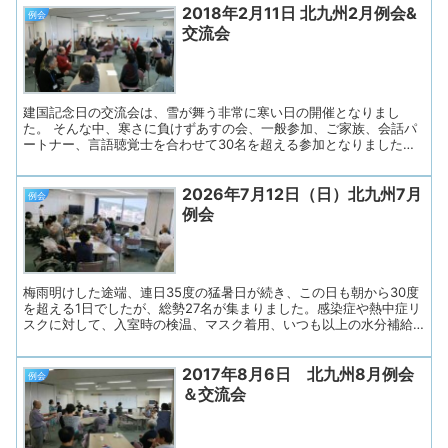
2018年2月11日 北九州2月例会&
例会
交流会
建国記念日の交流会は、雪が舞う非常に寒い日の開催となりまし
た。 そんな中、寒さに負けずあすの会、一般参加、ご家族、会話パ
ートナー、言語聴覚士を合わせて30名を超える参加となりました。
午後からの交流会は、恒例となりました「ズンドコ節体操」からス
タートしました。 氷川きよしの「ズンドコ節」の歌に合わせて、皆
2026年7月12日（日）北九州7月
で体を動かしました。 写真はズンドコ節体操のヤーっと手を上げた
例会
瞬間です。 体が温まったところで、今月のテーマ「愛用の品・宝
例会
物」について語ります。 パートナーさんと話し合って、バレンタイ
ンデーにちなみ愛あるテーマを選びました。 水墨画の本、豚毛のヘ
アブラシ、 結婚30周年〇〇ホテルでランチ、写真を撮った 今後の予
定が書いてあるノート（５年日記帳）、 母親のマグカップ、家族写
真、孫娘さんからのハガキや手紙、などなど...
梅雨明けした途端、連日35度の猛暑日が続き、この日も朝から30度
を超える1日でしたが、総勢27名が集まりました。感染症や熱中症リ
スクに対して、入室時の検温、マスク着用、いつも以上の水分補給
など、安心して過ごせるよう努めました。 ◇プログラム１. 開会
（会長挨拶）２．あすの会諸連絡３. リラックス体操４. 近況とテー
2017年8月6日 北九州8月例会
マトーク「私の夏バテ対策」５. 歌の練習６. 連絡事項７. お便り印
例会
刷・お渡し ◇司会はあすの会メンバーが担当し、会長さんのあいさ
＆交流会
つで始まりました。参加者の皆さんに「失語症当事者、同行のご家
族、会話パートナー、ボランティア、支援者、言語聴覚士」の順に
手を挙げていただき、ゆっくり確認します。名札の色で分かるよう