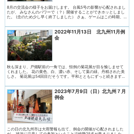
にしています。今月も失語意思疎通支援者1名を派遣して頂きまし
た。 ２．連絡事項1)来月以降の予...
8月の交流会の様子をお届けします。 台風5号の影響が心配されまし
たが、 みなさんのパワーで（？）開催することができホッとしまし
た。 (念のため少し早く終了しました） さぁ、ゲームはこの時期、
恒例「夏の甲子園九州勢上位予想」。 九州代表校の中から1校、上位
までいけそうな高校をそれぞれ紙に書いてもらいました。 やはり、
2022年11月13日 北九州11月例
福岡県代表、東筑高校が一番人気でした?? そして郷里の県、前評判
例会
からの冷静な予想もありました。 結果は、来月9月の交流会で発表
会
されます。 みなさんが応援する学校が勝ち進んでいけますように??
九州勢には頑張って欲しいですね。 テーマトークは「夏は好き？嫌
い？その理由は？」でした。 結果は、「好き」と答えた方がやや多
い結果になりました。 「好き」と答えた方は、 「野菜、果物が美味
しい」「お盆に家族が揃う...
秋も深まり、戸畑駅前の一角では、恒例の菊花展が目を愉しませて
くれました。 花の黄色、白、濃い赤、そして葉の緑。丹精された美
しさ。 菊花展は54回目だそうです。平和とともにずっと続きますよ
うに。 今日はウェルとばた６階に総勢30名が集まりました。 前回見
学参加の方々（当事者とご家族の2組）が「あすの会」に入会しての
2023年7月9日（日）北九州７月
ご参加です。 大変嬉しいです。一緒にゆっくり会話しましょう。
例会
「令和4年度福岡県失語症者向け意志疎通支援者養成研修」の研修生
例会
2名、 指導スタッフの言語聴覚士1名も参加です。 そして、西日本新
聞くらし文化部の梅本記者さんが失語症の取材で来られました。 こ
ちらも嬉しいことです。皆さんには取材をご説明し、了承を頂きま
した。 今月も午前中のみです。（入室時には検温、マスクとフェイ
スシールドを着用） プログラム ...
この日の北九州市は大雨警報も出て、例会の開催が心配されました
が、 状況に注意しての参加ということで総勢25名が集まりました。