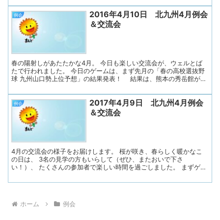
つある？「ズンドコ節体操」を行いました。 ♪ズン・ズンズン ズン
2016年4月10日 北九州4月例会
ドコ♪♪♪ ズン・ズンズン ズンドコ♪♪♪ 「風に吹かれて 花が散る～
例会
雨に濡れても 花が散る～」 振付担当STの声かけと歌に合わせて
＆交流会
１）首の運動／首を左右にゆっくり曲げる ２）肩の運動／肩をゆっ
くり挙げてから下ろす ３）手の運動／手首を持って手をゆっくり挙
げてから下ろす 両手を胸の前でグー・前に突き出しながらパーと動
かす ４）足の運動／足踏みをする ５）上半身の運動／体をひねる後
ろを振り返る、 ６...
春の陽射しがあたたかな4月。 今日も楽しい交流会が、ウェルとば
たで行われました。 今日のゲームは、まず先月の「春の高校選抜野
球 九州山口勢上位予想」の結果発表！ 結果は、熊本の秀岳館がベ
スト4となり、予想していたのは言語聴覚士（ST）のMTさんひと
り。 司会のパートナーさんからごほうび賞品が！！ 輝く金の
2017年4月9日 北九州4月例会
箱に入ったティッシュと旅行パンフレット（行楽プランの参考にど
例会
うぞ(^^)/）でした☆ 賞品まで用意して下さるパートナーさんの心
＆交流会
遣いが素敵です。 次に、前回大好評だった「ズンドコ節体操」を行
いました。 振付担当STのITさんの声かけとズンドコ節の音楽に合
わせて、? １）首の運動／首を左右にゆっくり曲げる? ２）
手の運動／両手を胸の前でグー・前に突き出しながらパーと動かす
手首...
4月の交流会の様子をお届けします。 桜が咲き、春らしく暖かなこ
の日は、 3名の見学の方もいらして（ぜひ、またおいで下さ
い！）、 たくさんの参加者で楽しい時間を過ごしました。 まずゲー
ムは3月に行った「春の選抜高校野球、九州勢上位予想」の結果発表
でした。 九州からは４校。 福岡から２校「福岡大大濠高校」
「東海大福岡高校」 熊本から２校「熊本工業高校」「秀岳館高
校」 先月は、この中から最も上位になる高校を予想し、各自紙に
ホーム
例会
書いておきました。 九州勢が大活躍で盛り上がった春の選抜高校
野球。 気になる結果は・・・、熊本の「秀岳館高校」がベスト４