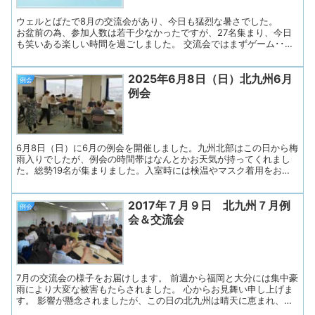
ウェルとばたで8月の交流会があり、今日も猛烈な暑さでした。
お盆前の為、参加人数は若干少なかったですが、27名集まり、今日
も笑いある楽しい時間を過ごしました。 交流会ではまずゲーム･･大
会創立100年?「選抜高校野球大会、九州勢上位校予想（最も勝ち残
るチームはどこ？）」 6日の開幕後、宮崎県は1回戦敗退でした
2025年6月8日（日）北九州6月
が、地元九州国際大付属（福岡）は初戦突破? また鹿児島実業
例会
（鹿児島）は18得点の大勝。 ちょうどこの例会時間に、創成館
例会
（長崎）と天理（奈良）が対戦中。2対2の同点で、勝負の行方
は…？ これからの出場校は、明豊（大分）、龍谷（佐賀）、興南
（沖縄）、九州学院（熊本）。 すぐお隣の下関市から下関商業
（山口）が1回戦勝利ということで、急遽山口県を追加しての上位予
想となりました。 一番人気はやはり地...
6月8日（日）に6月の例会を開催しました。九州北部はこの日から梅
雨入りでしたが、例会の時間帯はなんとかお天気が持ってくれまし
た。総勢19名が集まりました。入室時には検温やマスク着用をお願
いし、ドアを開放して換気を徹底しました。水分補給も随時行い、
安心して過ごせるよう努めました。 ◇プログラム１. 開会（副会長
2017年７月９日 北九州７月例
挨拶）２．あすの会諸連絡３. リラックス体操４. 近況とテーマトー
例会
ク「私のリフレッシュ法」５. 歌の練習６. 連絡事項７. お便り印刷・
会＆交流会
お渡し ◇司会はあすの会メンバーが担当し、副会長さんのあいさつ
で始まりました。 参加者の皆さんに「失語症当事者、同行のご家
族、会話パートナー、ボランティア、支援者、言語聴覚士」の順に
手を挙げていただき、ゆっくり確認します。 名札の色で分かるよ
うにしています。 今月も失語意思...
7月の交流会の様子をお届けします。 前週から福岡と大分には集中豪
雨により大変な被害もたらされました。 心からお見舞い申し上げま
す。 影響が懸念されましたが、この日の北九州は晴天に恵まれ、た
くさんの方が参加されました。 まずゲームは交流会の定番となりつ