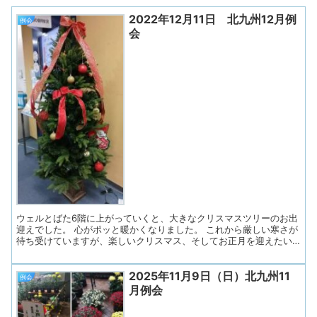
2022年12月11日 北九州12月例
例会
会
ウェルとばた6階に上がっていくと、大きなクリスマスツリーのお出
迎えでした。 心がポッと暖かくなりました。 これから厳しい寒さが
待ち受けていますが、楽しいクリスマス、そしてお正月を迎えたい
ですね。 今日はウェルとばた６階に総勢28名が集まりました。 先月
新しく「あすの会」に入会したお二人も続けてのご参加です。大変
2025年11月9日（日）北九州11
嬉しいです。 「令和4年度福岡県失語症者向け意志疎通支援者養成
例会
研修」の研修生2名も参加です。 今月も午前中のみです。（入室時
月例会
には検温、マスクとフェイスシールドを着用） プログラム １．「あ
すの会」連絡事項 ２．リラックス体操 ３．近況報告・テーマトーク