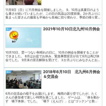
「今年のニュース 一番印象に残ったことは？」 ４．きたきゅう体
操 ５．お便り印刷・お渡し 今回もあすの会メンバーの司会で始まり
ました。 まず参加者を「失語症...
11月9日（日）に11月例会を開催しました。 9、10月は真夏日のよう
な暑さが続いていましたが、この日の気温は20度前後。2か月ぶりに
集まった皆さんの服装も半袖から長袖に切り替わり、季節の移り変
わりを感じました。戸畑駅では恒例の菊花展の準備もされていまし
た。 今月も総勢25名が集まりました。入室時には検温やマスク着用
2021年10月10日北九州10月例会
をお願いし、ドアを開放して換気を徹底しました。水分補給もこま
例会
めに行い、安心して過ごせるよう努めました。 ◇プログラム１. 開
会（会長挨拶）２．あすの会諸連絡３. リラックス体操４. 近況とテ
ーマトーク「私の大好きな味、大好きな料理」５. 連絡事項６. お便
り印刷・お渡し ◇司会はあすの会メンバーが担当し、会長さんのあ
いさつで始まりました。参加者の皆さんに「失語症当事者、同行の
ご家族、会話パートナー、...
10月10日、雲一つない秋晴れの日に、10月の例会を開催することが
できました。 8月はお盆でお休み、緊急事態宣言が出て9月は再び休
会でした。 9月末の宣言解除を受けて、３か月ぶりにみなさんとお
会いすることができました。 今回は、総勢24名が集まりました。
――――――――――――――――――――――――――――――
2018年6月10日 北九州6月例会
―――――――― 10月も午前中のみの開催でした（入室時に感染予
例会
防策を確認） １．「あすの会」の諸連絡 ２．リラックス体操
＆交流会
３．近況報告 ４．きたきゅう体操 ５．お便り印刷・お渡し
（失語症になられた中村福助さんのテレビ放送案内） ◇近況報告
今回もまず、会話パートナーさんとペアになってゆっくり話を伺い
ました。 20分ゆっくり話すことができ、色々な話を伺うことがで
6月の交流会の様子をお届けします。 梅雨の曇り空でしたが、たく
きました。 それから、...
さんの参加者で楽しい時間を過ごしました。 ゲームは、 「体を動か
す 嚥下体操」でした。 「嚥下（えんげ）」とは“ゴックン”と飲み
込むことをいいます。 通常、口でよく噛んだ食べ物は「ゴックン」