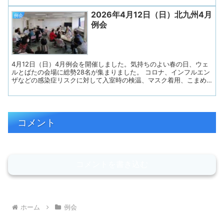
と飲み込んだあと、 食道を通って胃に運ばれていきます。 しかし、
2026年4月12日（日）北九州4月
そのゴックンがうまくいかないと、 食道ではなく気道を通って、肺
例会
に運ばれてしまうことがあります。 これが原因で起こる肺炎を「誤
例会
嚥性（ごえんせい）肺炎」といいます。 今、この肺炎になってしま
う高齢者がとても多いのです。 この日は、「嚥下=ゴックン」を鍛
えるために、 唇や舌の運動、発声や呼吸の練習を行いました。 時々
練習して、楽しく体を動かしましょう。 続いて、今月のテーマトー
クは 「私の応援したい人（人、...
4月12日（日）4月例会を開催しました。気持ちのよい春の日、ウェ
ルとばたの会場に総勢28名が集まりました。 コロナ、インフルエン
ザなどの感染症リスクに対して入室時の検温、マスク着用、こまめ
な水分補給など、安心して過ごせるよう努めました。 ◇プログラム
１. 開会（会長挨拶）２．あすの会総会３．あすの会諸連絡４. リラ
ックス体操５. 近況とテーマトーク「春のおでかけスポット」６. 連
絡事項７. お便り印刷・お渡し８. 閉会 ◇司会はあすの会メンバーが
担当し、会長さんの挨拶で始まりました。参加者の皆さんに「失語
コメント
症当事者、同行のご家族、会話パートナー、ボランティア、失語症
意思疎通支援者、言語聴覚士」の順に手を挙げていただき、ゆっく
り確認します。名札の色で分かるようにしています。今月も失語意
思疎通支援者1名を派遣していた...
コメントを書き込む
ホーム
例会