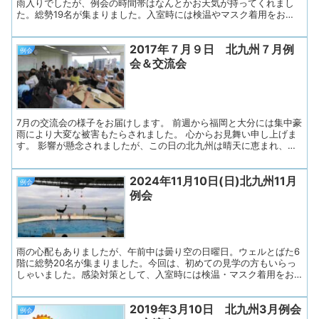
雨入りでしたが、例会の時間帯はなんとかお天気が持ってくれまし
た。総勢19名が集まりました。入室時には検温やマスク着用をお願
いし、ドアを開放して換気を徹底しました。水分補給も随時行い、
安心して過ごせるよう努めました。 ◇プログラム１. 開会（副会長
2017年７月９日 北九州７月例
挨拶）２．あすの会諸連絡３. リラックス体操４. 近況とテーマトー
例会
ク「私のリフレッシュ法」５. 歌の練習６. 連絡事項７. お便り印刷・
会＆交流会
お渡し ◇司会はあすの会メンバーが担当し、副会長さんのあいさつ
で始まりました。 参加者の皆さんに「失語症当事者、同行のご家
族、会話パートナー、ボランティア、支援者、言語聴覚士」の順に
手を挙げていただき、ゆっくり確認します。 名札の色で分かるよ
うにしています。 今月も失語意思...
7月の交流会の様子をお届けします。 前週から福岡と大分には集中豪
雨により大変な被害もたらされました。 心からお見舞い申し上げま
す。 影響が懸念されましたが、この日の北九州は晴天に恵まれ、た
くさんの方が参加されました。 まずゲームは交流会の定番となりつ
つある？「ズンドコ節体操」を行いました。 ♪ズン・ズンズン ズン
2024年11月10日(日)北九州11月
ドコ♪♪♪ ズン・ズンズン ズンドコ♪♪♪ 「風に吹かれて 花が散る～
例会
雨に濡れても 花が散る～」 振付担当STの声かけと歌に合わせて
例会
１）首の運動／首を左右にゆっくり曲げる ２）肩の運動／肩をゆっ
くり挙げてから下ろす ３）手の運動／手首を持って手をゆっくり挙
げてから下ろす 両手を胸の前でグー・前に突き出しながらパーと動
かす ４）足の運動／足踏みをする ５）上半身の運動／体をひねる後
ろを振り返る、 ６...
雨の心配もありましたが、午前中は曇り空の日曜日。ウェルとばた6
階に総勢20名が集まりました。今回は、初めての見学の方もいらっ
しゃいました。感染対策として、入室時には検温・マスク着用をお
願いし、ドア開放で換気します。水分補給も随時行って頂きまし
た。全体の司会はあすの会会員さんです（輪番になっています）。
2019年3月10日 北九州3月例会
◇プログラム１. あすの会諸連絡２. リラックス体操３. テーマトー
例会