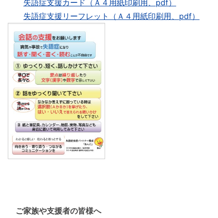
失語症支援カード（Ａ４用紙印刷用、pdf）
失語症支援リーフレット（Ａ４用紙印刷用、pdf）
ご家族や支援者の皆様へ