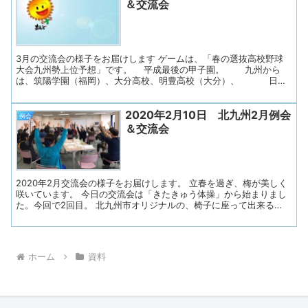
ク「秋、どこに行かれましたか？」 ４.きたきゅう体操５. 連絡事
＆交流会
項６. お便り印刷・お渡し １．あすの会連絡１）12月22日（日）理
学療法士協会、福岡ブロック研修会で「あすの会」を紹介しま
す。 会長夫人が講演予定です。 ２）10月20日（日）東部障害
者福祉会館 文化祭 ふれあい広場での歌の発表は無事終了しまし
た。 「ふるさと」と「幸せなら手...
3月の交流会の様子をお届けします ゲームは、「春の選抜高校野球
大会九州勢上位予想」です。 平成最後の甲子園。 九州から
は、筑陽学園（福岡）、大分高校、明豊高校（大分）、 日章
学園（宮崎）、熊本西（熊本／21世紀枠選出）の５校。 一番多
かったのは、福岡の筑陽学園12票、 次点は大分の明豊高校6
2020年2月10日 北九州2月例会
票（ホークス今宮選手の母校ですね） 4月の交流会で答え合わ
例会
せとなります。お楽しみに。 今月のテーマトークは「春のオススメ
＆交流会
お花見スポット」 梅、桜、藤、ばら、チューリップ、菖
蒲‥‥、 皆さんのお気に入りの場所を教えて頂きました。 ・
地元戸畑夜宮公園の桜が人気でした。 桜のあとは、ナンジャ
モンジャ、菖蒲も美しいそうです。 ・河内貯水池の桜、藤のトン
ネル ・桜は安部山公園、皇后崎公...
2020年2月交流会の様子をお届けします。 立春を過ぎ、梅が美しく
咲いています。 今日の交流会は「きたきゅう体操」から始まりまし
た。今回で2回目。 北九州市オリジナルの、椅子に座って出来る
「介護予防体操」。 定期的に普及活動（体操教室）が行われている
そうです。 教室でしっかり学んだ会話パートナーOさんのリード
で、 オリジナル音楽をCDで流しながら、上体や足をゆっくりと動か
します。 麻痺があっても出来るように、声かけも工夫して。 15分ほ
ホーム
資料
どの体操で体が温まり、気持ちもスッキリしました。 この体操、み
んなでやるとなおいいですね。 テーマトークは「△苦手なこと→こ
んな努力をしています」。 一番多かったのは、「話すことが苦手」
「言葉が出にくい」でした。 △病気になってすぐは本当に言葉が出
なかった。 →今は沢山の人に会っ...