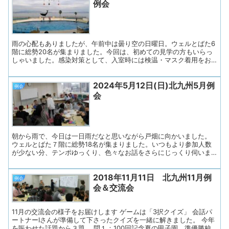
振り返りました。 正解は、履正社（大阪）です。初優勝でした！！
例会
テーマトークは、消費税アップに向けて「節約の工夫」について話
しました。 まず、司会担当の会話パートナーさんが「3%、5%、
8%、10%、なんでしょう？」と尋ねます。 テーマトークでは、皆さ
んが班で話す前にテーマをイメージしやすいように、司会者の『前
置き＝導入トーク』があります。 皆さんす...
雨の心配もありましたが、午前中は曇り空の日曜日。ウェルとばた6
階に総勢20名が集まりました。今回は、初めての見学の方もいらっ
しゃいました。感染対策として、入室時には検温・マスク着用をお
願いし、ドア開放で換気します。水分補給も随時行って頂きまし
た。全体の司会はあすの会会員さんです（輪番になっています）。
2024年5月12日(日)北九州5月例
◇プログラム１. あすの会諸連絡２. リラックス体操３. テーマトー
例会
ク「秋、どこに行かれましたか？」 ４.きたきゅう体操５. 連絡事
会
項６. お便り印刷・お渡し １．あすの会連絡１）12月22日（日）理
学療法士協会、福岡ブロック研修会で「あすの会」を紹介しま
す。 会長夫人が講演予定です。 ２）10月20日（日）東部障害
者福祉会館 文化祭 ふれあい広場での歌の発表は無事終了しまし
た。 「ふるさと」と「幸せなら手...
朝から雨で、今日は一日雨だなと思いながら戸畑に向かいました。
ウェルとばた７階に総勢18名が集まりました。いつもより参加人数
が少ない分、テンポゆっくり、色々なお話をさらにじっくり伺いま
した。今月も午前中のみです。入室時には検温・マスク着用をお願
いし、ドア開放で換気します。水分の補給も随時行いました。 ◇プ
2018年11月11日 北九州11月例
ログラム１. あすの会諸連絡２. リラックス体操３. 近況とテーマトー
例会
ク「お国自慢」 ４. クールダウン体操５. 連絡事項６. お便り印刷・
会＆交流会
お渡し ◇司会はあすの会メンバーが担当し、会長さんのあいさつで
始まります。参加者の皆さんに「失語症当事者、同行のご家族、会
話パートナー、県の失語症支援者養成研修を修了したボランティ
11月の交流会の様子をお届けします ゲームは「3択クイズ」 会話パ
ア、そして言語聴覚士」の順に手を挙げていただき、ゆっくり確認
ートナーIさんが準備して下さったクイズを一緒に解きました。 今年
します。名札の色で分かるようにしてい...
を賑わせた話題から３題。 問１：100回記念夏の甲子園 準優勝校