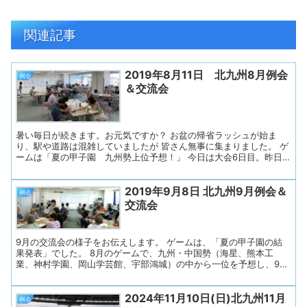
関連記事
2019年8月11日 北九州8月例会
例会
＆交流会
暑い毎日が続きます。お元気ですか？ お盆の帰省ラッシュが始ま
り、駅や道路は混雑していましたが 皆さん無事に集まりました。 ゲ
ームは「夏の甲子園 九州勢上位予想！」 今日は大会6日目。昨日
までに九州勢は残念ながら半分敗退。 そして午前中に福岡の筑陽学
園高校（春はベスト8！）が惜しくも延長で負けました。 司会の会
2019年9月8日 北九州9月例会＆
話パートナーさんのアイデアで、 中国地方も入れての5校で上位予
例会
想をしました 本州から 岡山学芸館（岡山）、宇部鴻城（山口）、
交流会
九州から 海星（長崎）、熊本工業（熊本）、神村学園(鹿児島) 1番
人気は熊本工業でしたが、５校全てに予想（応援）票が入りまし
た。 猛暑のなか頑張る人たちを応援したいと思います。 9月の結果
9月の交流会の様子をお伝えします。 ゲームは、「夏の甲子園の結
発表をお楽しみに。 今月のテーマトークは「子供の頃の夏休みの想
果発表」でした。 8月のゲームで、九州・中国勢（海星、熊本工
い出」 山、川、海、畑、プール、図...
業、神村学園、岡山学芸館、宇部鴻城）の中から一位を予想し、9月
はその答え合わせを予定していました。 しかし、5校とも初戦は勝
ち、2戦目で負けてしまったので、順位がつけられませんでした。
2024年11月10日(日)北九州11月
そこで、「今年の夏の甲子園の優勝校はどこ？」、皆さんと一緒に
例会