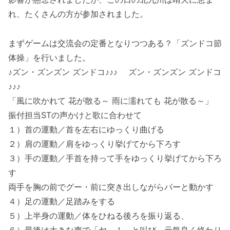
れ、たくさんの方が参加されました。
まずゲームは交流会の定番となりつつある？「ズンドコ節
体操」を行いました。
♪ズン・ズンズン ズンドコ♪♪♪ ズン・ズンズン ズンドコ
♪♪♪
「風に吹かれて 花が散る～ 雨に濡れても 花が散る～」
振付担当STの声かけと歌に合わせて
１）首の運動／首を左右にゆっくり曲げる
２）肩の運動／肩をゆっくり挙げてから下ろす
３）手の運動／手首を持って手をゆっくり挙げてから下ろ
す
両手を胸の前でグー・前に突き出しながらパーと動かす
４）足の運動／足踏みをする
５）上半身の運動／体をひねる後ろを振り返る、
６）最後は大きな声で「ヤ―！」と叫び、元気良く終わり