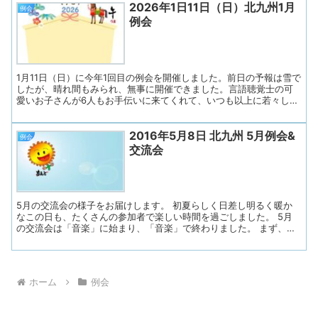
2026年1日11日（日）北九州1月
男性 お名前は？ ヘルメットの１文字は？ 体力作りは何を？ ボー
例会
ドに「答えの選択肢３つ」が貼られました。 知ってる！とすぐ答え
例会
られる問題あり。頭を悩ませる問題あり。 はじめは簡単、だんだん
難しくと、大変面白かったです。 今月のテーマトークは「おすすめ
テレビ番組」 テレビ番組といってもさまざま ニュース、ドラマ、情
報番組、健康、歌、グルメ、スポーツ、趣味などなど 皆さんに色々
な番組をご紹介していただ...
1月11日（日）に今年1回目の例会を開催しました。前日の予報は雪で
したが、晴れ間もみられ、無事に開催できました。言語聴覚士の可
愛いお子さんが6人もお手伝いに来てくれて、いつも以上に若々し
く？和やかな雰囲気の中、総勢34名での例会となりました。入室時
には検温やマスク着用をお願いし、ドアを開放して換気を徹底しま
2016年5月8日 北九州 5月例会&
した。水分補給もこまめに行い、安心して過ごせるよう努めまし
例会
た。 ◇プログラム１. 開会（会長挨拶）２．あすの会諸連絡３. リラ
交流会
ックス体操４. 近況とテーマトーク「今年の抱負」５. 連絡事項６．
きたきゅう体操７. お便り印刷・お渡し ◇司会はあすの会メンバー
が担当し、会長さんのあいさつで始まりました。 参加者の皆さん
に「失語症当事者、同行のご家族、会話パートナー、失語意思疎通
支援者、意思疎通支援研修生、言語聴覚...
5月の交流会の様子をお届けします。 初夏らしく日差し明るく暖か
なこの日も、たくさんの参加者で楽しい時間を過ごしました。 5月
の交流会は「音楽」に始まり、「音楽」で終わりました。 まず、ゲ
ームでは『カエルの歌』の合唱です。 単に合唱するのではなく、
5つのグループに分かれて 会話パートナーさんのリードで
「輪唱」をしました。 1班目から歌い出し、「♪カエルの歌が 聞こ
えてくるよ」まで歌ったところで、 2班目が「♪カエルの歌が」と
ホーム
例会
歌いだす、といった具合で進みます。 「♪クワッ、クワッ、クワ
ッ、クワッ」の、カエルの鳴き声の部分では、 両手を横に出しな
がらカエルの真似？をします。 しっかり練習をして、本番では他