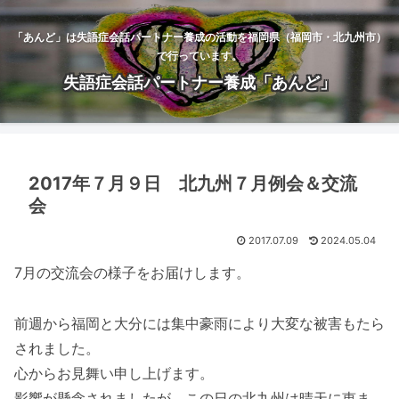
「あんど」は失語症会話パートナー養成の活動を福岡県（福岡市・北九州市）
で行っています。
失語症会話パートナー養成「あんど」
2017年７月９日 北九州７月例会＆交流
会
2017.07.09
2024.05.04
7月の交流会の様子をお届けします。
前週から福岡と大分には集中豪雨により大変な被害もたら
されました。
心からお見舞い申し上げます。
影響が懸念されましたが、この日の北九州は晴天に恵ま