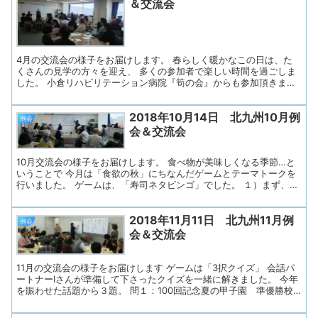
＆交流会
4月の交流会の様子をお届けします。 春らしく暖かなこの日は、た
くさんの見学の方々を迎え、 多くの参加者で楽しい時間を過ごしま
した。 小倉リハビリテーション病院『筍の会』からも参加頂きまし
た。 今後もどうぞ宜しくお願いします。 ゲームは 「春の選抜高校
野球大会 結果発表」でした。 3月の交流会では、どの高校が最も
2018年10月14日 北九州10月例
上位に上がれるのかを皆で考え、 予想投票していました。 九州から
例会
は5校が出場 東筑（福岡）、創成館（長崎）、富島（宮崎）、延岡
会＆交流会
学園（宮崎）、伊万里（佐賀） さて、最も上位まで勝ち残ったの
は・・・！？ 結果は、創成館高校（長崎）！ 見事に当てた８名の
方々には、大きな拍手！ そして花粉症が流行しているこの時期に嬉
10月交流会の様子をお届けします。 食べ物が美味しくなる季節…と
しいポケットティッシュもプレゼント おめでとうございます！ 続い
いうことで 今月は「食欲の秋」にちなんだゲームとテーマトークを
て、今月のテーマトークは 「皆で歌...
行いました。 ゲームは、「寿司ネタビンゴ」でした。 １）まず、グ
ループで8つの寿司ネタを決めてもらいます。 皆さんお好きな寿司
ネタをいろいろ挙げ、相談して決めていきます。 ２）それから4×4
2018年11月11日 北九州11月例
の16マスに寿司ネタを2箇所ずつ書きます。 縦・横・斜めのいずれ
例会
か2本がビンゴになれば上がりなので、 どの寿司ネタをどこに書い
会＆交流会
たらビンゴになりやすいかなど、 グループごとに作戦を立てなが
ら、進めていきました。 ３）次に、各グループの寿司ネタを書いた
8枚の紙を１つの袋に集めます ４）それを順に交代で引き、引いた
11月の交流会の様子をお届けします ゲームは「3択クイズ」 会話パ
方が読み上げます。 結果は・・・鮪（まぐろ）」「鯛（たい）」
ートナーIさんが準備して下さったクイズを一緒に解きました。 今年
「鰤（ぶり）」・・など定番のネタが...
を賑わせた話題から３題。 問１：100回記念夏の甲子園 準優勝校
は？ 何県？ 問２：NHK大河ドラマ「西郷どん」 作者は？ 何の
文学賞？ 問３：行方不明の男の子を発見したスーパーボランティア