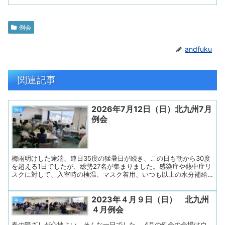
例会
andfuku
関連記事
2026年7月12日（日）北九州7月
例会
例会
梅雨明けした途端、連日35度の猛暑日が続き、この日も朝から30度
を超える1日でしたが、総勢27名が集まりました。感染症や熱中症リ
スクに対して、入室時の検温、マスク着用、いつも以上の水分補給
など、安心して過ごせるよう努めました。 ◇プログラム１. 開会
（会長挨拶）２．あすの会諸連絡３. リラックス体操４. 近況とテー
2023年４月９日（日） 北九州
マトーク「私の夏バテ対策」５. 歌の練習６. 連絡事項７. お便り印
例会
刷・お渡し ◇司会はあすの会メンバーが担当し、会長さんのあいさ
４月例会
つで始まりました。参加者の皆さんに「失語症当事者、同行のご家
族、会話パートナー、ボランティア、支援者、言語聴覚士」の順に
春の陽ざしが心地よい、そんな一日でした。 4月の例会の会場はウ