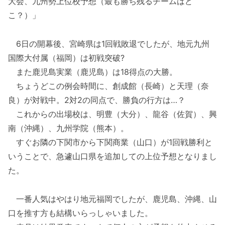
大会、九州勢上位校予想（最も勝ち残るチームはど
こ？）」
6日の開幕後、宮崎県は1回戦敗退でしたが、地元九州
国際大付属（福岡）は初戦突破?
また鹿児島実業（鹿児島）は18得点の大勝。
ちょうどこの例会時間に、創成館（長崎）と天理（奈
良）が対戦中。2対2の同点で、勝負の行方は…？
これからの出場校は、明豊（大分）、龍谷（佐賀）、興
南（沖縄）、九州学院（熊本）。
すぐお隣の下関市から下関商業（山口）が1回戦勝利と
いうことで、急遽山口県を追加しての上位予想となりまし
た。
一番人気はやはり地元福岡でしたが、鹿児島、沖縄、山
口を推す方も結構いらっしゃいました。