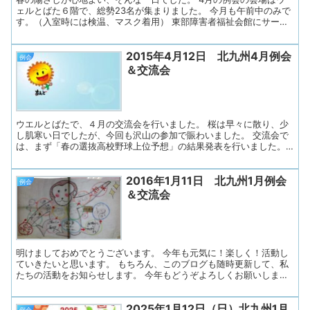
手を挙げていただき、ゆっくり確認します。名札の色で分かるよう
ェルとばた６階で、総勢23名が集まりました。 今月も午前中のみで
にしています。今月も失語意思疎通支援者1名を派遣して頂きまし
す。（入室時には検温、マスク着用） 東部障害者福祉会館にサーキ
た。 ２．連絡事項1)来月以降の予...
ュレーターを用意していただき、換気に努めました。 プログラム
１．「あすの会」総会 ２．リラックス体操 ３．近況とテーマトーク
2015年4月12日 北九州4月例会
「私の推し」 ４．きたきゅう体操 ５．お便り印刷・お渡し 今回も
例会
あすの会メンバーの司会で始まりました。 まず、参加者の皆さんに
＆交流会
「失語症当事者、ご家族、研修生、会話パートナー、言語聴覚士」
の順に、 手を挙げていただき、ゆっくり確認します。名札の紐の色
で分かるようにしています。 今月からは、フェイスシールド着用は
やめて、マスクのみにしました。 ◇「あすの会」総会 決算・予算
承認 活動予定 バスハイク 11...
ウエルとばたで、４月の交流会を行いました。 桜は早々に散り、少
し肌寒い日でしたが、今回も沢山の参加で賑わいました。 交流会で
は、まず「春の選抜高校野球上位予想」の結果発表を行いました。
結果…九州勢は４校とも１回戦敗退。予想は外れましたが、「○○学
校が頑張っていた」「あの試合が良かった」と盛り上がりました。
2016年1月11日 北九州1月例会
続いて、４月は花も色々咲き始めているということでグループ対抗
例会
「お花ビンゴ」 をしました。 まずグループ(7?8人)ごとに、花の名
＆交流会
前を8種類挙げてカードに書きます。 それを４×４の１６マスの枠に
２箇所ずつ書きます。 最後に、袋に集めた花のカードを引いて、
縦・横・斜めのどこかに２本の線が結ばれたらビンゴ！となりま
す。 花の名は「桜」が大人気でしたが、今から見頃を迎える「藤」
や「つつじ」も出てきました。 グルー...
明けましておめでとうございます。 今年も元気に！楽しく！活動し
ていきたいと思います。 もちろん、このブログも随時更新して、私
たちの活動をお知らせします。 今年もどうぞよろしくお願いしま
す。 年明け最初のこの日も多くの方が来て下さいました。 嬉しいこ
とに２組の方が初参加でした。 交流会ではまず、先月の上映会でも
2025年1月12日（日）北九州1月
ご紹介した「失語症者☆交流会紹介ムービー」を見ました。 このム
例会