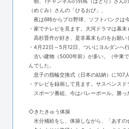
朝、1チャンネルの羽鳥（はとり）さんの
（めぐみ）さんの「ひるおび」、
夜は6時からプロ野球、ソフトバンクは今
・家でテレビを見ます。大河ドラマは幕末
高杉晋作が好き、是非幕末ものをお願い
・4月22日～5月12日、ついにヨルダンへ
古い建物（5000年前）が多い。（中東
んでした。
息子の指輪交換式（日本の結納）に107
・テレビを録画して見ます。サスペンスド
スポーツ番組、今はバレーボール。勝っ
◇きたきゅう体操
水分補給をし、体操しながら、「あすの