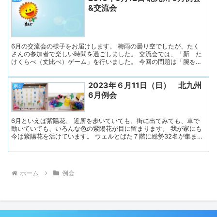
努めました。 ◇プログラム １．開会（会長挨拶）２．あすの会諸連
&交流会
絡３．リラックス体操４．近況とテーマトーク「この夏どう過ごし
ましたか」５．歌の練習６．連絡事項７．お便り印刷・お渡し ◇司
会はあすの会メンバーが担当し、会長さんのあいさつで始まりまし
た。参加者の皆さんに「失語症当事者、同行のご家族、会話パート
ナー、ボランティア、支援者、言語聴覚士」の順...
6月の交流会の様子をお届けします。 梅雨の曇り空でしたが、たく
さんの参加者で楽しい時間を過ごしました。 交流会では、「新 た
けくらべ（丈比べ）ゲーム」を行いました。 今回の問題は「腕を広
げた長さは何センチ？」です。 １）まず、あすの会から3人の方々
に出てきていただきました。 ～ 有志3名が手を上げて下さいま
2023年６月11日（日） 北九州
した。 ２）3人の方について、「腕を広げた長さ」を予想します。
例会
＝「両手を左右に広げた、左手中指の先から右手中指の先までの
6月例会
長さ」 ～ Aさんは160cm、Bさんは175cm、Cさんは170cmなど
と、 チーム内で相談して決めていきました。 ★さて。皆さ
ん★ 「腕を広げた長さ」は身長と同じくらいの長さって知ってい
6月といえば紫陽花、 近所を歩いていても、街に出てみても、車で
ましたか？ それをヒントに、3人の背丈を見ながら考えてい
動いていても、いろんな色の紫陽花が目に留まります。 我が家にも
きました。 ３）いよい...
今は紫陽花を活けています。 ウェルとばた７階に総勢32名が集まり
ました。 久しぶりの30人超え、お部屋いっぱいでした。 今月も午前
中のみです。（入室時には検温、マスク着用） 7階の部屋も、東部障
害者福祉会館にサーキュレーターを用意していただき、 ドアを開放
して換気に努めました。 皆さんへの水分補給の声かけも忘れずに行
ホーム
例会
いました。 プログラム １．「あすの会」諸連絡 ２．リラックス体
操 ３．近況とテーマトーク「おすすめのテレビ番組」 ４．きたきゅ
う体操 ５．連絡事項 ６．お便り印刷・お渡し 今回もあすの会メン
バーの司会で始まりました。 まず、参加者の皆さんに「失語症当事
者、ご家族、研修生、会話...