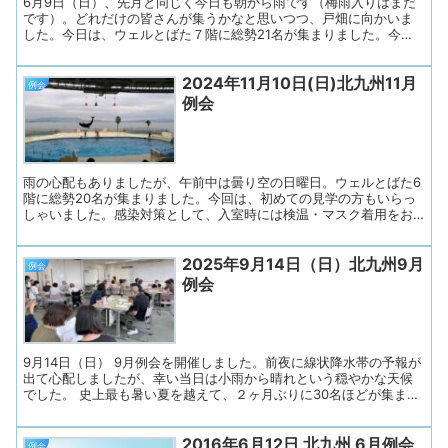
6月9日（日）、先月と同じく今日も朝から雨です（梅雨入りはまだ
です）。どれだけの皆さんが集うかなと思いつつ、戸畑に向かいま
した。今日は、ウェルとばた７階に総勢21名が集まりました。今月
も午前中のみです。入室時には検温・マスク着用をお願いし、ドア
開放で換気します。水分の補給も随時行います。 ◇プログラム１.
2024年11月10日(日)北九州11月
あすの会諸連絡２. リラックス体操３. テーマトーク「雨の日の過ご
例会
し方」 ４. きたきゅう体操５. 連絡事項６. お便り印刷・お渡し ◇
例会
司会はあすの会メンバーが担当し、会長さんのあいさつで始まりま
す。参加者の皆さんに「失語症当事者、同行のご家族、会話パート
ナー、県の失語症支援者養成研修を修了したボランティア、言語聴
覚士」の順に手を挙げていただき、ゆっくり確認します。名札の色
で分かるようにしています。 ◇連絡事...
雨の心配もありましたが、午前中は曇り空の日曜日。ウェルとばた6
階に総勢20名が集まりました。今回は、初めての見学の方もいらっ
しゃいました。感染対策として、入室時には検温・マスク着用をお
願いし、ドア開放で換気します。水分補給も随時行って頂きまし
た。全体の司会はあすの会会員さんです（輪番になっています）。
2025年9月14日（日）北九州9月
◇プログラム１. あすの会諸連絡２. リラックス体操３. テーマトー
例会
ク「秋、どこに行かれましたか？」 ４.きたきゅう体操５. 連絡事
例会
項６. お便り印刷・お渡し １．あすの会連絡１）12月22日（日）理
学療法士協会、福岡ブロック研修会で「あすの会」を紹介しま
す。 会長夫人が講演予定です。 ２）10月20日（日）東部障害
者福祉会館 文化祭 ふれあい広場での歌の発表は無事終了しまし
た。 「ふるさと」と「幸せなら手...
9月14日（日） 9月例会を開催しました。前夜に線状降水帯の予報が
出て心配しましたが、幸い当日は小雨から晴れという穏やかな天候
でした。 史上最も暑い夏を越えて、２ヶ月ぶりに30名ほどが集まり
ました。お元気でしたか？の挨拶が交わされていましたね。 熱中
症、コロナ、インフルエンザなどの感染症リスクに対して入室時の
2016年6月12日 北九州 6月例会
検温、マスク着用、こまめな水分補給など、安心して過ごせるよう
例会