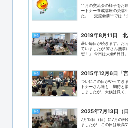
めテレビ番組」 テレビ番
11月の交流会の様子をお
歌、グルメ、スポーツ、趣
ートナー養成講座の受講生
た。 交流会前半では「
まずは「グーパー体操」
1）隣の人にぶつからな
2）はじめは、両手でこ
2019年8月11日
ー！」。 3）今度は
例会
これだけではないんです
暑い毎日が続きます。お元
ん。 手も足も動かしな
ていましたが 皆さん無事
体...
想！」 今日は大会6日目
岡の筑陽学園高校（春はベ
ナーさんのアイデアで、 
学芸館（岡山）、宇部鴻城
2015年12月6日
村学園(鹿児島) 1番人
例会
猛暑のなか頑張る人たちを
ついにこの日がやってきま
のテーマトークは「子供の
トナーさん達も、期待と緊
しましたが、天候は良く、
医療関係者、学生さん、言
語症とは？）で失語症を
ービー」で、「あすの会
2025年7月13日
わって、会場からは笑い声
例会
の会の方々の趣味活動（
7月13日（日）に7月の
なさんの手先の器用さ、関
ましたが、この日は最高気