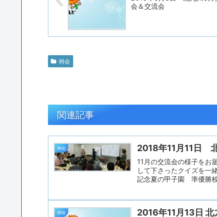
会＆交流会
例会
関連記事
2018年11月11日
例会
11月の交流会の様子をお
して下さったクイズを一緒
記念夏の甲子園 準優勝校
は？ 何の文学賞？ 問３
名前は？ ヘルメットの１
が貼られました。 知って
2016年11月13日 
じめは簡単、だんだん難し
例会