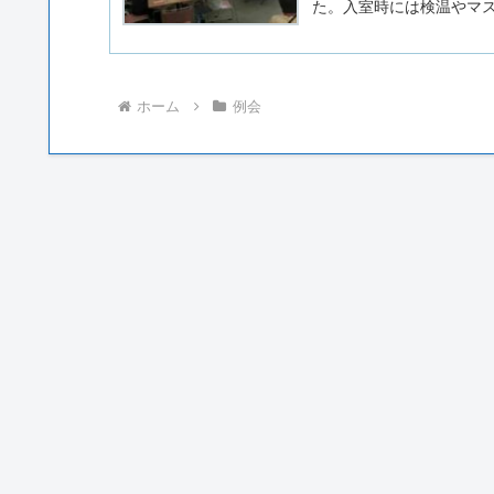
た。入室時には検温やマ
分補給もこまめに行い、安
長挨拶）２．あすの会諸連
本、思い出の本」５. 歌の
ンバーが担当し、会長さ
者、同行のご家族、会話
ホーム
例会
挙げていただき、ゆっくり