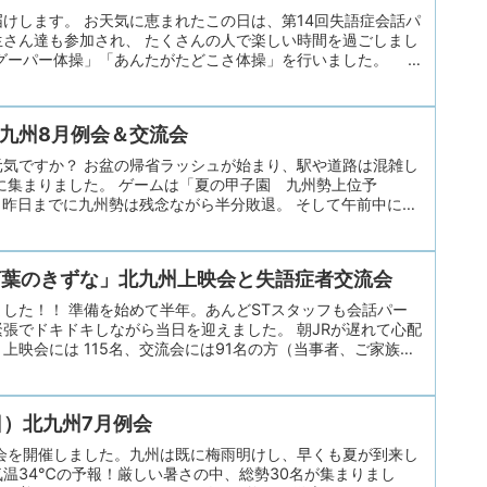
組といってもさまざま ニュース、ドラマ、情報番組、健康、
届けします。 お天気に恵まれたこの日は、第14回失語症会話パ
味などなど 皆さんに色々な番組をご紹介していただ...
さん達も参加され、 たくさんの人で楽しい時間を過ごしまし
グーパー体操」「あんたがたどこさ体操」を行いました。
。10月に行った「グーパー体操」とは、一味違います。
いように十分なスペースを作ります。ここまでは前回と同じ。
ぶしを作り胸の前で構えます。その時の掛け声は「グ
 北九州8月例会＆交流会
両手を前に突出します。その時は大きな声で「パー！」。
。「パー」のときには片足も交互に前に出さないといけませ
気ですか？ お盆の帰省ラッシュが始まり、駅や道路は混雑し
がら、掛け声もしながら。 この運動を10回繰り返し、
に集まりました。 ゲームは「夏の甲子園 九州勢上位予
。昨日までに九州勢は残念ながら半分敗退。 そして午前中に福
スト8！）が惜しくも延長で負けました。 司会の会話パート
中国地方も入れての5校で上位予想をしました 本州から 岡山
（山口）、 九州から 海星（長崎）、熊本工業（熊本）、神
「言葉のきずな」北九州上映会と失語症者交流会
気は熊本工業でしたが、５校全てに予想（応援）票が入りました。
応援したいと思います。 9月の結果発表をお楽しみに。 今月
した！！ 準備を始めて半年。あんどSTスタッフも会話パー
頃の夏休みの想い出」 山、川、海、畑、プール、図...
張でドキドキしながら当日を迎えました。 朝JRが遅れて心配
上映会には 115名、交流会には91名の方（当事者、ご家族、
語聴覚士）が参加されました。 午前中はまず、ミニ講座（失
知って頂きました。 それから「失語症者交流会☆手作り紹介ム
」「あんど」の活動を映像で紹介しました。楽しい雰囲気が伝
（日）北九州7月例会
と拍手が起こりました。 会場後方の展示コーナーには、あす
写真、絵、陶芸作品、木彫り作品など）が披露されました。み
例会を開催しました。九州は既に梅雨明けし、早くも夏が到来し
心の広さや深さに本当に驚きます。 そしていよいよ「言葉...
温34℃の予報！厳しい暑さの中、総勢30名が集まりまし