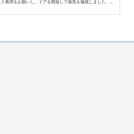
スク着用をお願いし、ドアを開放して換気を徹底しました。水
心して過ごせるよう努めました。 ◇プログラム１. 開会（会
絡３. リラックス体操４. 近況とテーマトーク「私の好きな
練習６. 連絡事項７. お便り印刷・お渡し ◇司会はあすの会メ
んのあいさつで始まりました。参加者の皆さんに「失語症当事
パートナー、ボランティア、支援者、言語聴覚士」の順に手を
確認します。名札の色で分かるようにしています。今月...