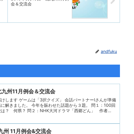
会＆交流会
andfuku
 北九州11月例会＆交流会
届けします ゲームは「3択クイズ」 会話パートナーIさんが準備
に解きました。 今年を賑わせた話題から３題。 問１：100回
は？ 何県？ 問２：NHK大河ドラマ「西郷どん」 作者
：行方不明の男の子を発見したスーパーボランティア男性 お
文字は？ 体力作りは何を？ ボードに「答えの選択肢３つ」
る！とすぐ答えられる問題あり。頭を悩ませる問題あり。 は
北九州 11月例会&交流会
くと、大変面白かったです。 今月のテーマトークは「おすす