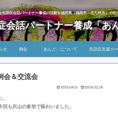
は失語症会話パートナー養成の活動を福岡県（福岡市・北九州市）で行
症会話パートナー養成「あ
らせ
例会
「あんど」について
失語症支援カ
月例会＆交流会
2015.04.12
2024.02.26
た。
今回も沢山の参加で賑わいました。