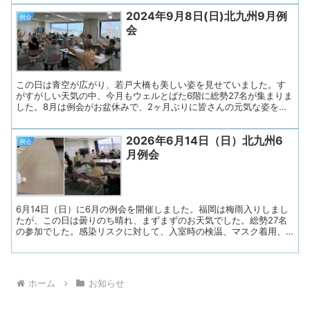
には検温やマスク着用をお願いし、ドアを開放して換気を徹底しま
2024年9月8日(日)北九州9月例
した。水分補給もこまめに行い、安心して過ごせるよう努めまし
例会
た。 ◇プログラム１. 開会（会長挨拶）２．あすの会諸連絡３. リラ
会
ックス体操４. 近況とテーマトーク「今年の抱負」５. 連絡事項６．
きたきゅう体操７. お便り印刷・お渡し ◇司会はあすの会メンバー
が担当し、会長さんのあいさつで始まりました。 参加者の皆さん
に「失語症当事者、同行のご家族、会話パートナー、失語意思疎通
支援者、意思疎通支援研修生、言語聴覚...
この日は青空が広がり、若戸大橋も美しい姿を見せていました。す
がすがしい天気の中、今月もウェルとばた6階に総勢27名が集まりま
した。8月は例会がお盆休みで、2ヶ月ぶりに皆さんの元気な姿を見
ることができました。感染対策として、入室時には検温・マスク着
用をお願いし、ドア開放で換気します。水分補給も随時行って頂き
2026年6月14日（日）北九州6
ました。 ◇プログラム １. あすの会諸連絡 ２. リラックス体操 ３.
例会
テーマトーク「この夏どう過ごしましたか？」 ４. きたきゅう体
月例会
操・歌の練習５. 連絡事項６. お便り印刷・お渡し 今月も失語意思疎
通支援者1名を派遣していただきました。 参加者の皆さんに「失語
症当事者、同行のご家族、会話パートナー、県の失語症支援者養成
研修を修了したボランティア、失語意思疎通支援者、意思疎通支援
研修生、言語聴覚士」の順に手...
6月14日（日）に6月の例会を開催しました。福岡は梅雨入りしまし
たが、この日は曇りのち晴れ、まずまずのお天気でした。総勢27名
の参加でした。感染リスクに対して、入室時の検温、マスク着用、
こまめな水分補給など、安心して過ごせるよう努めました。 ◇プロ
グラム１. 開会（会長挨拶）２．あすの会諸連絡３. リラックス体操
４. 近況とテーマトーク「好きなスポーツ」５. 歌の練習６. 連絡事項
７. お便り印刷・お渡し ◇司会はあすの会メンバーが担当し、会長
ホーム
お知らせ
あいさつで始まりました。参加者は「失語症当事者、同行のご家
族、会話パートナー、ボランティア、支援者、言語聴覚士」の順に
手を挙げ、ゆっくり確認します。名札の色で分かるようにしていま