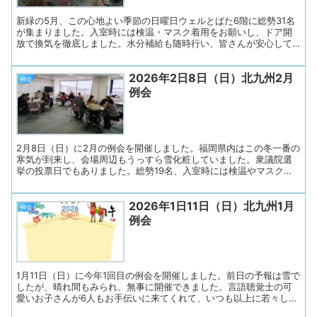
新緑の5月、この心地よい季節の日曜日ウェルとばた6階に総勢31名
が集まりました。入室時には検温・マスク着用をお願いし、ドア開
放で換気を徹底しました。水分補給も随時行い、皆さんが安心して
過ごせるよう努めました。 ◇プログラム １. 開会（会長あいさ
つ） ２. あすの会諸連絡 ３．リラックス体操 ４. 近況報告
2026年2日8日（日）北九州2月
テーマトーク「連休をどう過ごしましたか？」 ５. きたきゅう体
例会
操 ６. 連絡事項 ◇司会はあすの会メンバーが担当し、会長さんの
例会
あいさつで始まりました。 今月からは新しい会長さんです。 参
加者の皆さんに「失語症当事者、同行のご家族、会話パートナー、
失語症意思疎通支援者、支援者養成研修を修了したボランティア、
そして言語聴覚士」の順に手を挙げていただき、ゆっくり確認しま
す。 名札の色で分かるようにしています。...
2月8日（日）に2月の例会を開催しました。福岡県内はこの冬一番の
寒気が到来し、会場周辺もうっすら雪化粧していました。衆議院選
挙の投票日でもありました。総勢19名、入室時には検温やマスク着
用をお願いし、ドアを開放して換気を徹底しました。水分補給もこ
まめに行い、安心して過ごせるよう努めました。 写真は朝のJR戸
2026年1日11日（日）北九州1月
畑駅ホームです（若戸大橋がみえます） ◇プログラム１. 開会（会
例会
長挨拶）２．あすの会諸連絡３. リラックス体操４. 近況とテーマト
例会
ーク「私の節約方法」５. 連絡事項６. お便り印刷・お渡し ◇司会は
あすの会メンバーが担当し、会長さんのあいさつで始まりました。
参加者の皆さんに「失語症当事者、同行のご家族、会話パートナ
ー、失語意思疎通支援者、言語聴覚士」の順に手を挙げていただ
き、ゆっくり確認します。名札の色で分か...
1月11日（日）に今年1回目の例会を開催しました。前日の予報は雪で
したが、晴れ間もみられ、無事に開催できました。言語聴覚士の可
愛いお子さんが6人もお手伝いに来てくれて、いつも以上に若々し
く？和やかな雰囲気の中、総勢34名での例会となりました。入室時